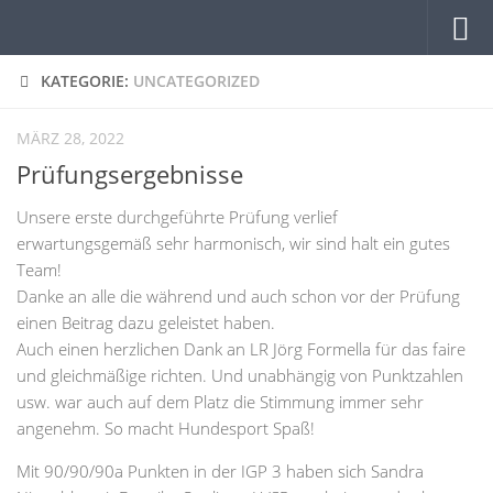
Zum Inhalt springen
KATEGORIE:
UNCATEGORIZED
MÄRZ 28, 2022
Prüfungsergebnisse
Unsere erste durchgeführte Prüfung verlief
erwartungsgemäß sehr harmonisch, wir sind halt ein gutes
Team!
Danke an alle die während und auch schon vor der Prüfung
einen Beitrag dazu geleistet haben.
Auch einen herzlichen Dank an LR Jörg Formella für das faire
und gleichmäßige richten. Und unabhängig von Punktzahlen
usw. war auch auf dem Platz die Stimmung immer sehr
angenehm. So macht Hundesport Spaß!
Mit 90/90/90a Punkten in der IGP 3 haben sich Sandra